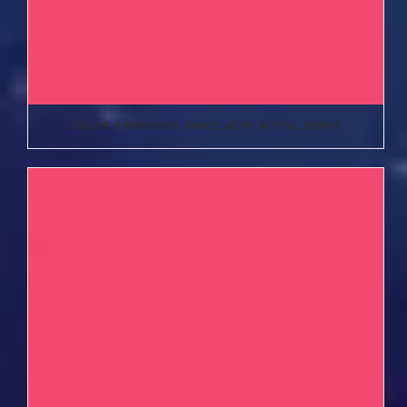
ZOCCER FORBIDDEN GAMES WITH ACTIVE BONUS