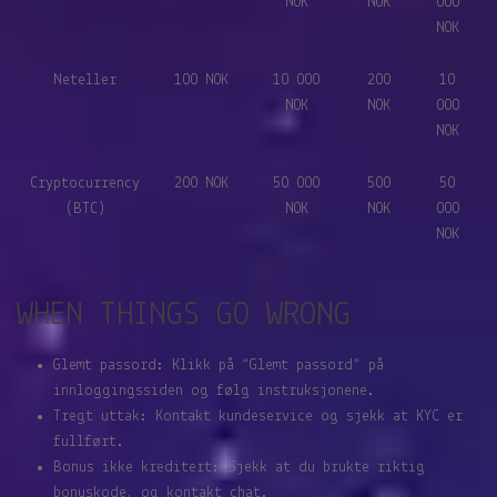
NOK
NOK
000
NOK
Neteller
100 NOK
10 000
200
10
NOK
NOK
000
NOK
Cryptocurrency
200 NOK
50 000
500
50
(BTC)
NOK
NOK
000
NOK
WHEN THINGS GO WRONG
Glemt passord: Klikk på “Glemt passord” på
innloggingssiden og følg instruksjonene.
Tregt uttak: Kontakt kundeservice og sjekk at KYC er
fullført.
Bonus ikke kreditert: Sjekk at du brukte riktig
bonuskode, og kontakt chat.