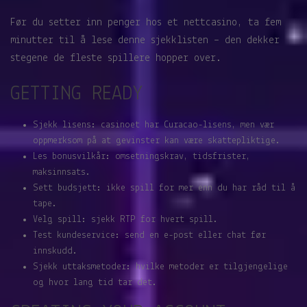
Før du setter inn penger hos et nettcasino, ta fem
minutter til å lese denne sjekklisten – den dekker
stegene de fleste spillere hopper over.
GETTING READY
Sjekk lisens: casinoet har Curacao-lisens, men vær
oppmerksom på at gevinster kan være skattepliktige.
Les bonusvilkår: omsetningskrav, tidsfrister,
maksinnsats.
Sett budsjett: ikke spill for mer enn du har råd til å
tape.
Velg spill: sjekk RTP for hvert spill.
Test kundeservice: send en e-post eller chat før
innskudd.
Sjekk uttaksmetoder: hvilke metoder er tilgjengelige
og hvor lang tid tar det.