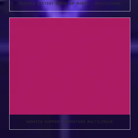
CASOOLA BATTERY DRAIN OP MOBIEL: OPLOSSINGEN
WINNITA SUPPORT COPERTURA MULTILINGUE