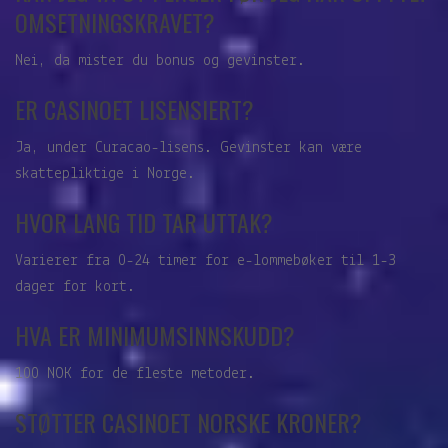
OMSETNINGSKRAVET?
Nei, da mister du bonus og gevinster.
ER CASINOET LISENSIERT?
Ja, under Curacao-lisens. Gevinster kan være
skattepliktige i Norge.
HVOR LANG TID TAR UTTAK?
Varierer fra 0-24 timer for e-lommebøker til 1-3
dager for kort.
HVA ER MINIMUMSINNSKUDD?
100 NOK for de fleste metoder.
STØTTER CASINOET NORSKE KRONER?